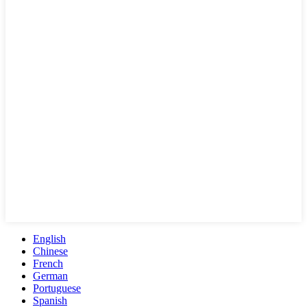
English
Chinese
French
German
Portuguese
Spanish