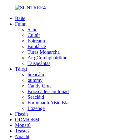
Baile
Fúinn
Stair
Cultúr
Foireann
Buntáiste
Turas Monarcha
Ár gComhpháirtithe
Taispeántas
Táirgí
líreacáin
gummy
Candy Crua
Briosca leis an Ionad
Seacláid
Forlíonadh Aiste Bia
Lozenge
Físeán
ODM/OEM
Monarú
Teastas
Nuacht