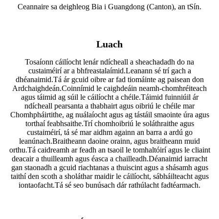
Ceannaire sa deighleog Bia i Guangdong (Canton), an tSín.
Luach
Tosaíonn cáilíocht lenár ndícheall a sheachadadh do na
custaiméirí ar a bhfreastalaímid.Leanann sé trí gach a
dhéanaimid.Tá ár gcuid oibre ar fad tiomáinte ag paisean don
Ardchaighdeán.Coinnímid le caighdeáin neamh-chomhréiteach
agus táimid ag súil le cáilíocht a chéile.Táimid fuinniúil ár
ndícheall pearsanta a thabhairt agus oibriú le chéile mar
Chomhpháirtithe, ag nuálaíocht agus ag tástáil smaointe úra agus
torthaí feabhsaithe.Trí chomhoibriú le soláthraithe agus
custaiméirí, tá sé mar aidhm againn an barra a ardú go
leanúnach.Braitheann daoine orainn, agus braitheann muid
orthu.Tá caidreamh ar feadh an tsaoil le tomhaltóirí agus le cliaint
deacair a thuilleamh agus éasca a chailleadh.Déanaimid iarracht
gan staonadh a gcuid riachtanas a thuiscint agus a shásamh agus
taithí den scoth a sholáthar maidir le cáilíocht, sábháilteacht agus
iontaofacht.Tá sé seo bunúsach dár rathúlacht fadtéarmach.