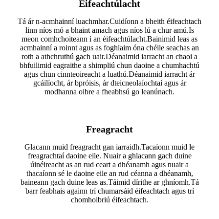
Éifeachtúlacht
Tá ár n-acmhainní luachmhar.Cuidíonn a bheith éifeachtach
linn níos mó a bhaint amach agus níos lú a chur amú.Is
meon comhchoiteann í an éifeachtúlacht.Bainimid leas as
acmhainní a roinnt agus as foghlaim óna chéile seachas an
roth a athchruthú gach uair.Déanaimid iarracht an chaoi a
bhfuilimid eagraithe a shimpliú chun daoine a chumhachtú
agus chun cinnteoireacht a luathú.Déanaimid iarracht ár
gcáilíocht, ár bpróisis, ár dteicneolaíochtaí agus ár
modhanna oibre a fheabhsú go leanúnach.
Freagracht
Glacann muid freagracht gan iarraidh.​Tacaíonn muid le
freagrachtaí daoine eile.​ Nuair a ghlacann gach duine
úinéireacht as an rud ceart a dhéanamh agus nuair a
thacaíonn sé le daoine eile an rud céanna a dhéanamh,
baineann gach duine leas as.Táimid dírithe ar ghníomh.Tá
barr feabhais againn trí chumarsáid éifeachtach agus trí
chomhoibriú éifeachtach.