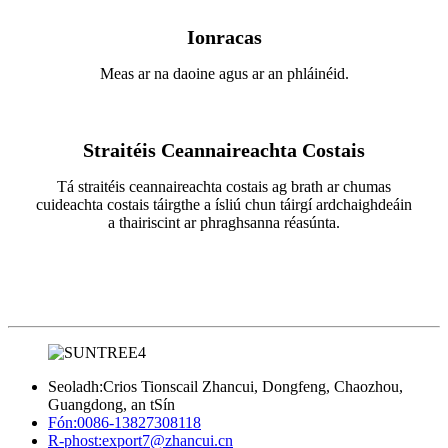
Ionracas
Meas ar na daoine agus ar an phláinéid.
Straitéis Ceannaireachta Costais
Tá straitéis ceannaireachta costais ag brath ar chumas
cuideachta costais táirgthe a ísliú chun táirgí ardchaighdeáin
a thairiscint ar phraghsanna réasúnta.
Seoladh:
Crios Tionscail Zhancui, Dongfeng, Chaozhou,
Guangdong, an tSín
Fón:
0086-13827308118
R-phost:
export7@zhancui.cn