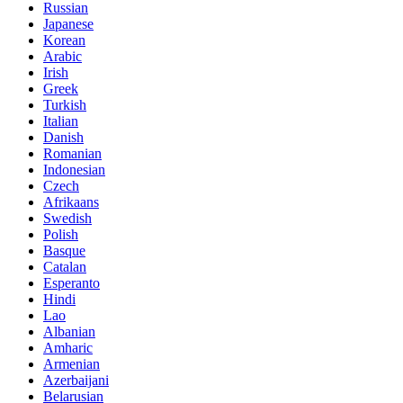
Russian
Japanese
Korean
Arabic
Irish
Greek
Turkish
Italian
Danish
Romanian
Indonesian
Czech
Afrikaans
Swedish
Polish
Basque
Catalan
Esperanto
Hindi
Lao
Albanian
Amharic
Armenian
Azerbaijani
Belarusian