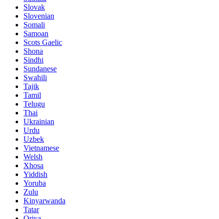
Slovak
Slovenian
Somali
Samoan
Scots Gaelic
Shona
Sindhi
Sundanese
Swahili
Tajik
Tamil
Telugu
Thai
Ukrainian
Urdu
Uzbek
Vietnamese
Welsh
Xhosa
Yiddish
Yoruba
Zulu
Kinyarwanda
Tatar
Oriya