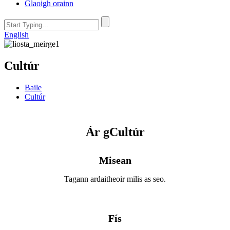
Glaoigh orainn
English
Cultúr
Baile
Cultúr
Ár gCultúr
Misean
Tagann ardaitheoir milis as seo.
Fís