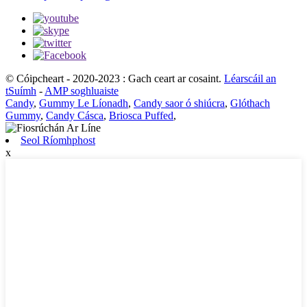
© Cóipcheart - 2020-2023 : Gach ceart ar cosaint.
Léarscáil an
tSuímh
-
AMP soghluaiste
Candy
,
Gummy Le Líonadh
,
Candy saor ó shiúcra
,
Glóthach
Gummy
,
Candy Cásca
,
Briosca Puffed
,
Seol Ríomhphost
x