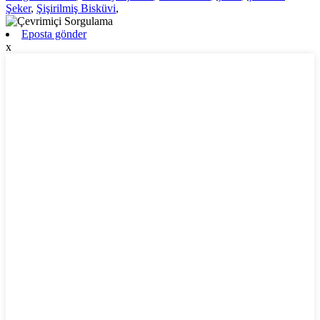
Şeker
,
Şişirilmiş Bisküvi
,
Eposta gönder
x