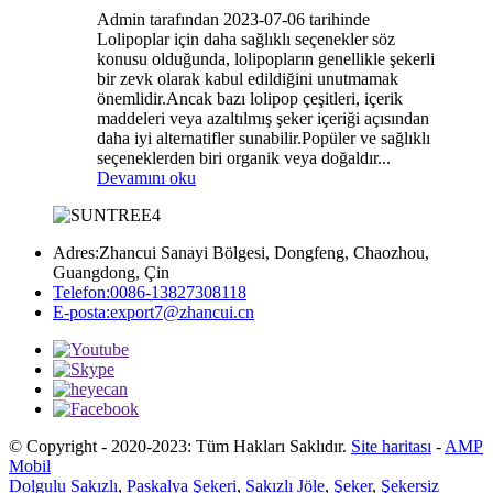
Admin tarafından 2023-07-06 tarihinde
Lolipoplar için daha sağlıklı seçenekler söz
konusu olduğunda, lolipopların genellikle şekerli
bir zevk olarak kabul edildiğini unutmamak
önemlidir.Ancak bazı lolipop çeşitleri, içerik
maddeleri veya azaltılmış şeker içeriği açısından
daha iyi alternatifler sunabilir.Popüler ve sağlıklı
seçeneklerden biri organik veya doğaldır...
Devamını oku
Adres:
Zhancui Sanayi Bölgesi, Dongfeng, Chaozhou,
Guangdong, Çin
Telefon:
0086-13827308118
E-posta:
export7@zhancui.cn
© Copyright - 2020-2023: Tüm Hakları Saklıdır.
Site haritası
-
AMP
Mobil
Dolgulu Sakızlı
,
Paskalya Şekeri
,
Sakızlı Jöle
,
Şeker
,
Şekersiz