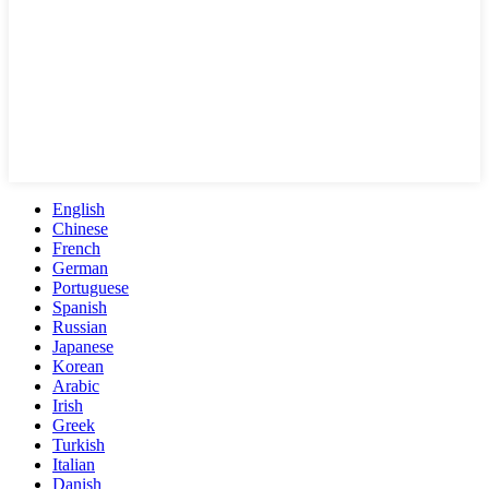
English
Chinese
French
German
Portuguese
Spanish
Russian
Japanese
Korean
Arabic
Irish
Greek
Turkish
Italian
Danish