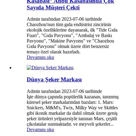
Kasabası” Anbu Kasabasında Çok
Sayıda Müşteri Çekti
Admin tarafından 2023-07-06 tarihinde
Chaozhou'nun tüm gıda endüstrisi zincirinin
ekolojik özelliklerine dayanarak, ilk "Tide Gıda
Fuarı", "Gıda Pavyonu", "Ambalaj ve Baskı
Pavyonu", "Makine Pavyonu" ve "Chaozhou
Gıda Pavyonu" olmak üzere dört benzersiz
temayı özel olarak hazırladı.
Devamını oku
Dünya Şeker Markası
Admin tarafından 2023-07-06 tarihinde
İşte dünya çapında popülerlik kazanan, tanınmış
küresel şeker markalarından bazıları: 1. Mars:
Snickers, M&M's, Twix, Milky Way ve Skittles
gibi ikonik markalar da dahil olmak üzere geniş
şeker ürünleri yelpazesiyle tanınan Mars, çeşitli
çikolatalar sunmaktadır. ve meyveli şekerler...
Devamını oku