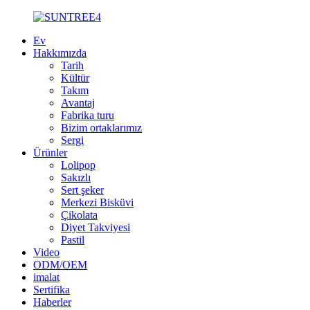
Ev
Hakkımızda
Tarih
Kültür
Takım
Avantaj
Fabrika turu
Bizim ortaklarımız
Sergi
Ürünler
Lolipop
Sakızlı
Sert şeker
Merkezi Bisküvi
Çikolata
Diyet Takviyesi
Pastil
Video
ODM/OEM
imalat
Sertifika
Haberler