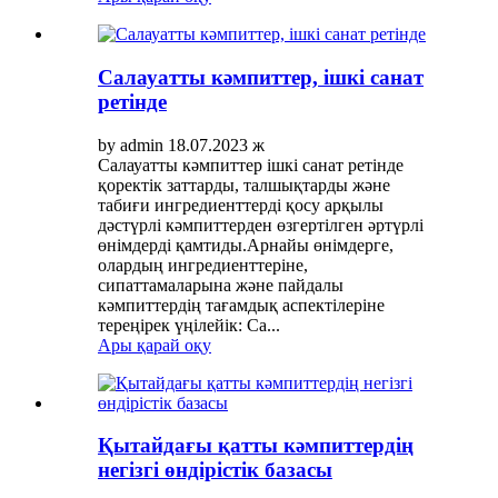
Салауатты кәмпиттер, ішкі санат
ретінде
by admin 18.07.2023 ж
Салауатты кәмпиттер ішкі санат ретінде
қоректік заттарды, талшықтарды және
табиғи ингредиенттерді қосу арқылы
дәстүрлі кәмпиттерден өзгертілген әртүрлі
өнімдерді қамтиды.Арнайы өнімдерге,
олардың ингредиенттеріне,
сипаттамаларына және пайдалы
кәмпиттердің тағамдық аспектілеріне
тереңірек үңілейік: Ca...
Ары қарай оқу
Қытайдағы қатты кәмпиттердің
негізгі өндірістік базасы