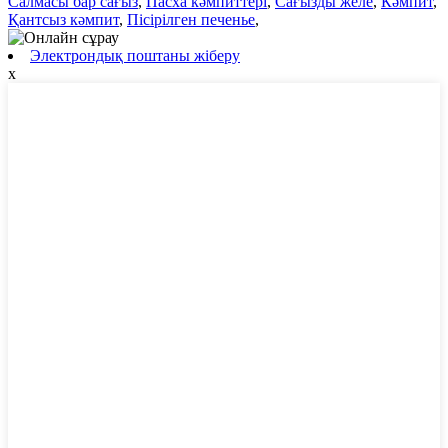
Салмасы бар сағыз
,
Пасха кәмпиттері
,
Сағызды желе
,
Кәмпит
,
Қантсыз кәмпит
,
Пісірілген печенье
,
Электрондық поштаны жіберу
x