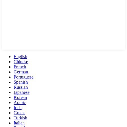
English
Chinese
French
German
Portuguese
Spanish
Russian
Japanese
Korean
Arabic
Irish
Greek
Turkish
Italian