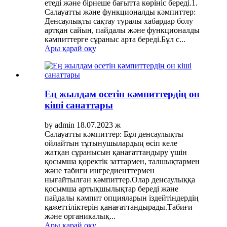
етеді және бірнеше бағытта көрініс береді.1.
Салауатты және функционалды кәмпиттер:
Денсаулықты сақтау туралы хабардар болу
артқан сайын, пайдалы және функционалды
кәмпиттерге сұраныс арта береді.Бұл с...
Ары қарай оқу
Ең жылдам өсетін кәмпиттердің он
кіші санаттары
by admin 18.07.2023 ж
Салауатты кәмпиттер: Бұл денсаулықты
ойлайтын тұтынушылардың өсіп келе
жатқан сұранысын қанағаттандыру үшін
қосымша қоректік заттармен, талшықтармен
және табиғи ингредиенттермен
нығайтылған кәмпиттер.Олар денсаулыққа
қосымша артықшылықтар береді және
пайдалы кәмпит опцияларын іздейтіндердің
қажеттіліктерін қанағаттандырады.Табиғи
және органикалық...
Ары қарай оқу