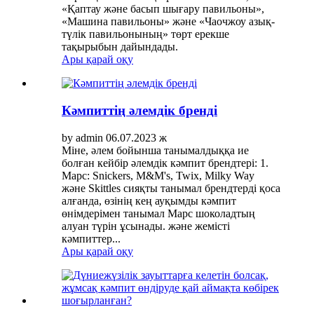
«Қаптау және басып шығару павильоны»,
«Машина павильоны» және «Чаочжоу азық-
түлік павильонының» төрт ерекше
тақырыбын дайындады.
Ары қарай оқу
Кәмпиттің әлемдік бренді
by admin 06.07.2023 ж
Міне, әлем бойынша танымалдыққа ие
болған кейбір әлемдік кәмпит брендтері: 1.
Марс: Snickers, M&M's, Twix, Milky Way
және Skittles сияқты танымал брендтерді қоса
алғанда, өзінің кең ауқымды кәмпит
өнімдерімен танымал Марс шоколадтың
алуан түрін ұсынады. және жемісті
кәмпиттер...
Ары қарай оқу