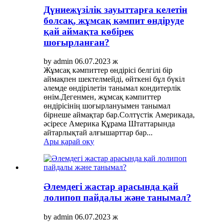
Дүниежүзілік зауыттарға келетін
болсақ, жұмсақ кәмпит өндіруде
қай аймақта көбірек
шоғырланған?
by admin 06.07.2023 ж
Жұмсақ кәмпиттер өндірісі белгілі бір
аймақпен шектелмейді, өйткені бұл бүкіл
әлемде өндірілетін танымал кондитерлік
өнім.Дегенмен, жұмсақ кәмпиттер
өндірісінің шоғырлануымен танымал
бірнеше аймақтар бар.Солтүстік Америкада,
әсіресе Америка Құрама Штаттарында
айтарлықтай алғышарттар бар...
Ары қарай оқу
Әлемдегі жастар арасында қай
лолипоп пайдалы және танымал?
by admin 06.07.2023 ж