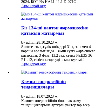
2024, БОТ №: HALL 11.1 D-071G
Ары қарай оқу
Біз 134-ші кантон жәрмеңкесіне
қатысып жатырмыз
by admin 28.10.2023 ж
Suntree азық-түлік өнімдері 31 қазан мен 4
қараша аралығында 134-ші күзгі жәрмеңкеге
қатысады, 3-фаза, 13.2 зал, стенд №:E35-36
F11-12, сізбен кездесуді асыға күтеміз!
Ары қарай оқу
Кәмпит өнеркәсібінің
тенденциялары
by admin 18.07.2023 ж
Кәмпит өнеркәсібінің болашақ даму
тенденцияларына әртүрлі факторлар әсер