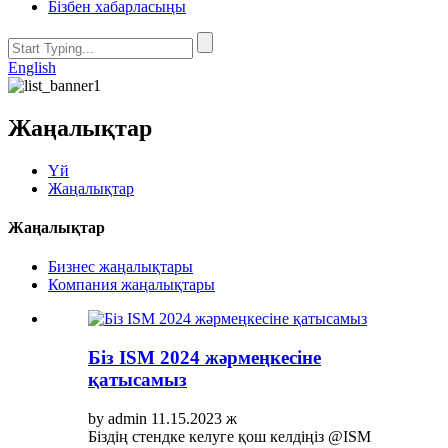
Бізбен хабарласыңы
English
Жаңалықтар
Үй
Жаңалықтар
Жаңалықтар
Бизнес жаңалықтары
Компания жаңалықтары
Біз ISM 2024 жәрмеңкесіне
қатысамыз
by admin 11.15.2023 ж
Біздің стендке келуге қош келдіңіз @ISM