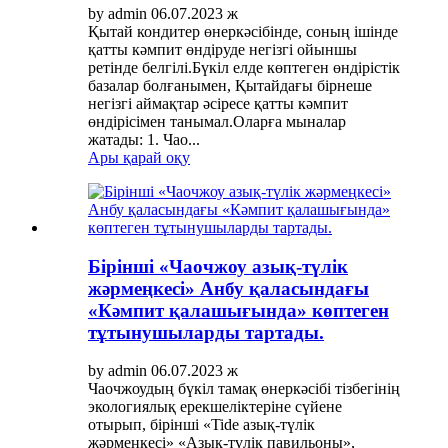
by admin 06.07.2023 ж
Қытай кондитер өнеркәсібінде, соның ішінде
қатты кәмпит өндіруде негізгі ойыншы
ретінде белгілі.Бүкіл елде көптеген өндірістік
базалар болғанымен, Қытайдағы бірнеше
негізгі аймақтар әсіресе қатты кәмпит
өндірісімен танымал.Оларға мыналар
жатады: 1. Чао...
Ары қарай оқу
Бірінші «Чаочжоу азық-түлік
жәрмеңкесі» Анбу қаласындағы
«Кәмпит қалашығында» көптеген
тұтынушыларды тартады.
by admin 06.07.2023 ж
Чаочжоудың бүкіл тамақ өнеркәсібі тізбегінің
экологиялық ерекшеліктеріне сүйене
отырып, бірінші «Tide азық-түлік
жәрмеңкесі» «Азық-түлік павильоны»,