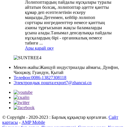
Лолипоптардың пайдалы нұсқалары туралы
айтатын болсақ, лолипоптар әдетте қантты
құмар деп есептелетінін ескеру
маңызды.Дегенмен, кейбір лолипоп
сорттары ингредиенттер немесе қанттың
азаюы тұрғысынан жақсы баламаларды
ұсына алады.Танымал денсаулыққа пайдалы
нұсқалардың бірі - органикалық немесе
табиғи ...
Ары қарай оқу
Мекен-жайы:
Жанцуй индустриалды аймағы, Дунфэн,
Чаоцжоу, Гуандун, Қытай
Телефон:
0086-13827308118
Электрондық пошта:
export7@zhancui.cn
© Copyright - 2020-2023 : Барлық құқықтар қорғалған.
Сайт
картасы
-
AMP Mobile