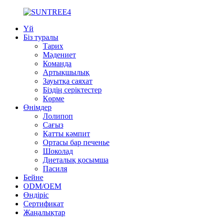
Үй
Біз туралы
Тарих
Мәдениет
Команда
Артықшылық
Зауытқа саяхат
Біздің серіктестер
Көрме
Өнімдер
Лолипоп
Сағыз
Қатты кәмпит
Ортасы бар печенье
Шоколад
Диеталық қосымша
Пасиля
Бейне
ODM/OEM
Өндіріс
Сертификат
Жаңалықтар