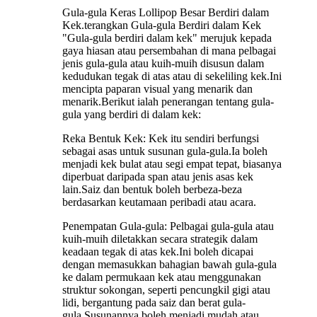
Gula-gula Keras Lollipop Besar Berdiri dalam
Kek.terangkan Gula-gula Berdiri dalam Kek
"Gula-gula berdiri dalam kek" merujuk kepada
gaya hiasan atau persembahan di mana pelbagai
jenis gula-gula atau kuih-muih disusun dalam
kedudukan tegak di atas atau di sekeliling kek.Ini
mencipta paparan visual yang menarik dan
menarik.Berikut ialah penerangan tentang gula-
gula yang berdiri di dalam kek:
Reka Bentuk Kek: Kek itu sendiri berfungsi
sebagai asas untuk susunan gula-gula.Ia boleh
menjadi kek bulat atau segi empat tepat, biasanya
diperbuat daripada span atau jenis asas kek
lain.Saiz dan bentuk boleh berbeza-beza
berdasarkan keutamaan peribadi atau acara.
Penempatan Gula-gula: Pelbagai gula-gula atau
kuih-muih diletakkan secara strategik dalam
keadaan tegak di atas kek.Ini boleh dicapai
dengan memasukkan bahagian bawah gula-gula
ke dalam permukaan kek atau menggunakan
struktur sokongan, seperti pencungkil gigi atau
lidi, bergantung pada saiz dan berat gula-
gula.Susunannya boleh menjadi mudah atau