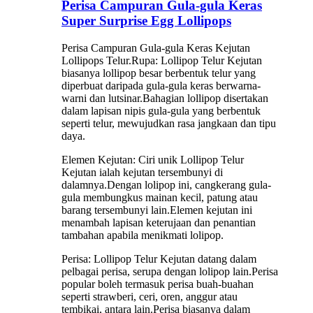
Perisa Campuran Gula-gula Keras
Super Surprise Egg Lollipops
Perisa Campuran Gula-gula Keras Kejutan
Lollipops Telur.Rupa: Lollipop Telur Kejutan
biasanya lollipop besar berbentuk telur yang
diperbuat daripada gula-gula keras berwarna-
warni dan lutsinar.Bahagian lollipop disertakan
dalam lapisan nipis gula-gula yang berbentuk
seperti telur, mewujudkan rasa jangkaan dan tipu
daya.
Elemen Kejutan: Ciri unik Lollipop Telur
Kejutan ialah kejutan tersembunyi di
dalamnya.Dengan lolipop ini, cangkerang gula-
gula membungkus mainan kecil, patung atau
barang tersembunyi lain.Elemen kejutan ini
menambah lapisan keterujaan dan penantian
tambahan apabila menikmati lolipop.
Perisa: Lollipop Telur Kejutan datang dalam
pelbagai perisa, serupa dengan lolipop lain.Perisa
popular boleh termasuk perisa buah-buahan
seperti strawberi, ceri, oren, anggur atau
tembikai, antara lain.Perisa biasanya dalam