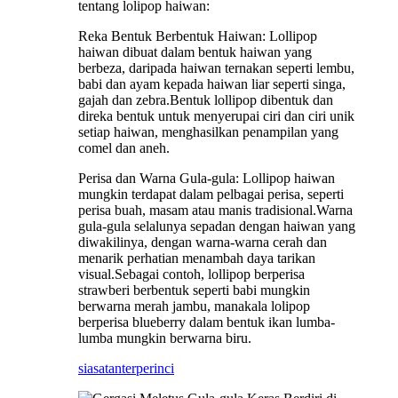
tentang lolipop haiwan:
Reka Bentuk Berbentuk Haiwan: Lollipop
haiwan dibuat dalam bentuk haiwan yang
berbeza, daripada haiwan ternakan seperti lembu,
babi dan ayam kepada haiwan liar seperti singa,
gajah dan zebra.Bentuk lollipop dibentuk dan
direka bentuk untuk menyerupai ciri dan ciri unik
setiap haiwan, menghasilkan penampilan yang
comel dan aneh.
Perisa dan Warna Gula-gula: Lollipop haiwan
mungkin terdapat dalam pelbagai perisa, seperti
perisa buah, masam atau manis tradisional.Warna
gula-gula selalunya sepadan dengan haiwan yang
diwakilinya, dengan warna-warna cerah dan
menarik perhatian menambah daya tarikan
visual.Sebagai contoh, lollipop berperisa
strawberi berbentuk seperti babi mungkin
berwarna merah jambu, manakala lolipop
berperisa blueberry dalam bentuk ikan lumba-
lumba mungkin berwarna biru.
siasatan
terperinci