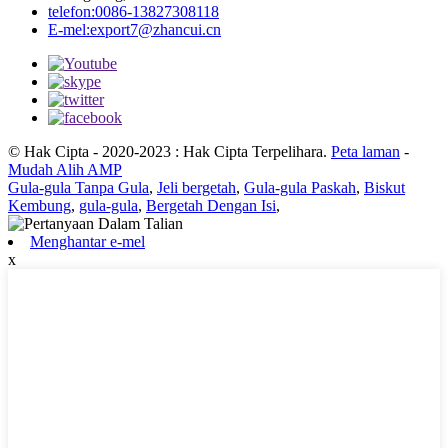
telefon:
0086-13827308118
E-mel:
export7@zhancui.cn
© Hak Cipta - 2020-2023 : Hak Cipta Terpelihara.
Peta laman
-
Mudah Alih AMP
Gula-gula Tanpa Gula
,
Jeli bergetah
,
Gula-gula Paskah
,
Biskut
Kembung
,
gula-gula
,
Bergetah Dengan Isi
,
Menghantar e-mel
x