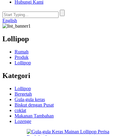
Hubungi Kami
English
Lollipop
Rumah
Produk
Lollipop
Kategori
Lollipop
Bergetah
Gula-gula keras
Biskut dengan Pusat
coklat
Makanan Tambahan
Lozenge