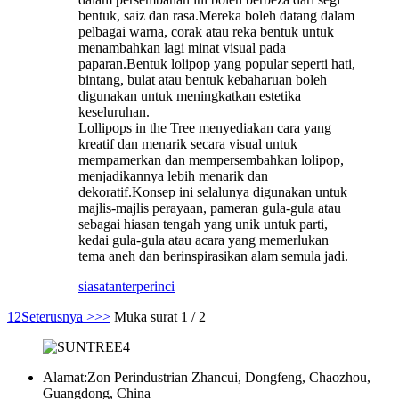
bentuk, saiz dan rasa.Mereka boleh datang dalam
pelbagai warna, corak atau reka bentuk untuk
menambahkan lagi minat visual pada
paparan.Bentuk lolipop yang popular seperti hati,
bintang, bulat atau bentuk kebaharuan boleh
digunakan untuk meningkatkan estetika
keseluruhan.
Lollipops in the Tree menyediakan cara yang
kreatif dan menarik secara visual untuk
mempamerkan dan mempersembahkan lolipop,
menjadikannya lebih menarik dan
dekoratif.Konsep ini selalunya digunakan untuk
majlis-majlis perayaan, pameran gula-gula atau
sebagai hiasan tengah yang unik untuk parti,
kedai gula-gula atau acara yang memerlukan
tema aneh dan berinspirasikan alam semula jadi.
siasatan
terperinci
1
2
Seterusnya >
>>
Muka surat 1 / 2
Alamat:
Zon Perindustrian Zhancui, Dongfeng, Chaozhou,
Guangdong, China