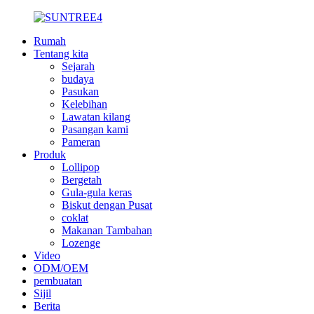
Rumah
Tentang kita
Sejarah
budaya
Pasukan
Kelebihan
Lawatan kilang
Pasangan kami
Pameran
Produk
Lollipop
Bergetah
Gula-gula keras
Biskut dengan Pusat
coklat
Makanan Tambahan
Lozenge
Video
ODM/OEM
pembuatan
Sijil
Berita