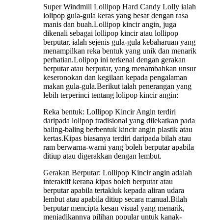
Super Windmill Lollipop Hard Candy Lolly ialah
lolipop gula-gula keras yang besar dengan rasa
manis dan buah.Lollipop kincir angin, juga
dikenali sebagai lollipop kincir atau lollipop
berputar, ialah sejenis gula-gula kebaharuan yang
menampilkan reka bentuk yang unik dan menarik
perhatian.Lolipop ini terkenal dengan gerakan
berputar atau berputar, yang menambahkan unsur
keseronokan dan kegilaan kepada pengalaman
makan gula-gula.Berikut ialah penerangan yang
lebih terperinci tentang lolipop kincir angin:
Reka bentuk: Lollipop Kincir Angin terdiri
daripada lolipop tradisional yang dilekatkan pada
baling-baling berbentuk kincir angin plastik atau
kertas.Kipas biasanya terdiri daripada bilah atau
ram berwarna-warni yang boleh berputar apabila
ditiup atau digerakkan dengan lembut.
Gerakan Berputar: Lollipop Kincir angin adalah
interaktif kerana kipas boleh berputar atau
berputar apabila tertakluk kepada aliran udara
lembut atau apabila ditiup secara manual.Bilah
berputar mencipta kesan visual yang menarik,
menjadikannya pilihan popular untuk kanak-