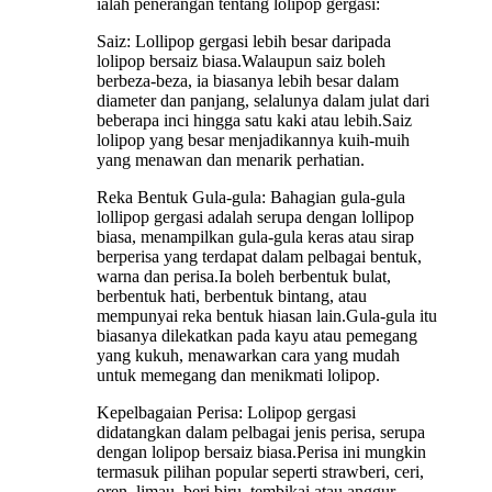
ialah penerangan tentang lolipop gergasi:
Saiz: Lollipop gergasi lebih besar daripada
lolipop bersaiz biasa.Walaupun saiz boleh
berbeza-beza, ia biasanya lebih besar dalam
diameter dan panjang, selalunya dalam julat dari
beberapa inci hingga satu kaki atau lebih.Saiz
lolipop yang besar menjadikannya kuih-muih
yang menawan dan menarik perhatian.
Reka Bentuk Gula-gula: Bahagian gula-gula
lollipop gergasi adalah serupa dengan lollipop
biasa, menampilkan gula-gula keras atau sirap
berperisa yang terdapat dalam pelbagai bentuk,
warna dan perisa.Ia boleh berbentuk bulat,
berbentuk hati, berbentuk bintang, atau
mempunyai reka bentuk hiasan lain.Gula-gula itu
biasanya dilekatkan pada kayu atau pemegang
yang kukuh, menawarkan cara yang mudah
untuk memegang dan menikmati lolipop.
Kepelbagaian Perisa: Lolipop gergasi
didatangkan dalam pelbagai jenis perisa, serupa
dengan lolipop bersaiz biasa.Perisa ini mungkin
termasuk pilihan popular seperti strawberi, ceri,
oren, limau, beri biru, tembikai atau anggur,