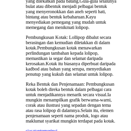
yang dilekatkan pada batang.Gula-gula selalunya
bulat atau dibentuk menjadi pelbagai bentuk
yang menyeronokkan dan aneh seperti hati,
bintang atau bentuk kebaharuan.Kayu
menyediakan pemegang yang mudah untuk
memegang dan menikmati lolipop.
Pembungkusan Kotak: Lollipop dibalut secara
berasingan dan kemudian diletakkan di dalam
kotak.Pembungkusan kotak menawarkan
perlindungan tambahan kepada lolipop,
memastikan ia segar dan selamat daripada
kerosakan.Kotak itu biasanya diperbuat daripada
kadbod atau bahan yang serupa, menyediakan
penutup yang kukuh dan selamat untuk lolipop.
Reka Bentuk dan Penjenamaan: Pembungkusan
kotak boleh direka bentuk dalam pelbagai cara
untuk menjadikannya menarik secara visual.Ia
mungkin menampilkan grafik berwarna-warni,
corak atau ilustrasi yang sepadan dengan tema
atau rasa lolipop di dalamnya.Selain itu, elemen
penjenamaan seperti nama produk, logo atau
maklumat syarikat mungkin terdapat pada kotak.
siasatan
terperinci