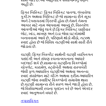
સાથે જોડે છે.આ આહલાદક સંયોજનનું વર્ણન
અહીં છે:
ફિંગર બિસ્કિટઃ ફિંગર બિસ્કિટ પાતળા, લંબાવેલા
કૂકીઝ અથવા બિસ્કિટ છે જે સામાન્ય રીતે સૂકા
અને ટેક્સચરમાં ક્રિસ્પી હોય છે.તેમને તેમના
આકાર માટે નામ આપવામાં આવ્યું છે, વિસ્તરેલ
આંગળીઓ જેવું લાગે છે.ફિંગર બિસ્કિટ ઘણીવાર
લોટ, ખાંડ, માખણ અને ઇંડા જેવા ઘટકોમાંથી
બનાવવામાં આવે છે, પરિણામે થોડો મીઠો, તટસ્થ
સ્વાદ હોય છે જે વિવિધ ચટણીઓ સાથે સારી રીતે
જોડાય છે.
ચટણી: ફિંગર બિસ્કીટ સાથેની ચટણી વ્યક્તિગત
પસંદગી અને રાંધણ રચનાત્મકતાના આધારે
બદલાઈ શકે છે.સામાન્ય ચટણીના વિકલ્પોમાં
ચોકલેટ, કારામેલ, સ્ટ્રોબેરી અથવા રાસ્પબેરી
જેવી ફળ-આધારિત ચટણીઓ અથવા અનન્ય
સ્વાદ સંયોજન માટે ચીઝ અથવા ક્રીમ-આધારિત
ચટણી જેવા સ્વાદિષ્ટ વિકલ્પોનો સમાવેશ થાય
છે.ચટણી સામાન્ય રીતે સરળ અને જાડી હોય છે,
જે વિરોધાભાસી રચના પ્રદાન કરે છે અને એકંદર
સ્વાદ અનુભવને વધારે છે.
તપાસ
વિગત