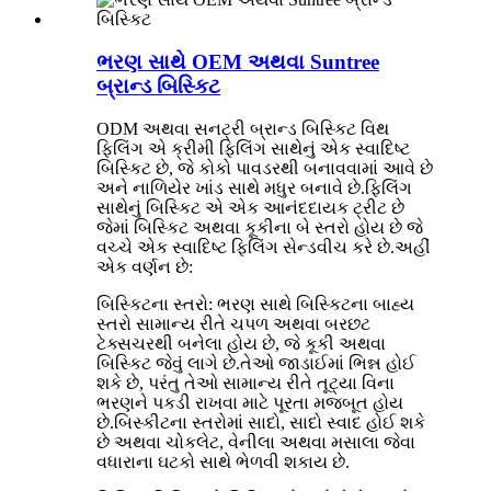
ભરણ સાથે OEM અથવા Suntree
બ્રાન્ડ બિસ્કિટ
ODM અથવા સનટ્રી બ્રાન્ડ બિસ્કિટ વિથ
ફિલિંગ એ ક્રીમી ફિલિંગ સાથેનું એક સ્વાદિષ્ટ
બિસ્કિટ છે, જે કોકો પાવડરથી બનાવવામાં આવે છે
અને નાળિયેર ખાંડ સાથે મધુર બનાવે છે.ફિલિંગ
સાથેનું બિસ્કિટ એ એક આનંદદાયક ટ્રીટ છે
જેમાં બિસ્કિટ અથવા કૂકીના બે સ્તરો હોય છે જે
વચ્ચે એક સ્વાદિષ્ટ ફિલિંગ સેન્ડવીચ કરે છે.અહીં
એક વર્ણન છે:
બિસ્કિટના સ્તરો: ભરણ સાથે બિસ્કિટના બાહ્ય
સ્તરો સામાન્ય રીતે ચપળ અથવા બરછટ
ટેક્સચરથી બનેલા હોય છે, જે કૂકી અથવા
બિસ્કિટ જેવું લાગે છે.તેઓ જાડાઈમાં ભિન્ન હોઈ
શકે છે, પરંતુ તેઓ સામાન્ય રીતે તૂટ્યા વિના
ભરણને પકડી રાખવા માટે પૂરતા મજબૂત હોય
છે.બિસ્કીટના સ્તરોમાં સાદો, સાદો સ્વાદ હોઈ શકે
છે અથવા ચોકલેટ, વેનીલા અથવા મસાલા જેવા
વધારાના ઘટકો સાથે ભેળવી શકાય છે.