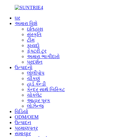
ઘર
અમારા વિશે
ઇતિહાસ
સંસ્કૃતિ
ટીમ
ફાયદો
ફેક્ટરી ટૂર
અમારા ભાગીદારો
પ્રદર્શન
ઉત્પાદનો
લોલીપોપ
ચીકણું
હાર્ડ કેન્ડી
કેન્દ્ર સાથે બિસ્કિટ
ચોકલેટ
આહાર પૂરક
લોઝેન્જ
વિડિયો
ODM/OEM
ઉત્પાદન
પ્રમાણપત્ર
સમાચાર