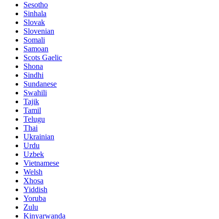
Sesotho
Sinhala
Slovak
Slovenian
Somali
Samoan
Scots Gaelic
Shona
Sindhi
Sundanese
Swahili
Tajik
Tamil
Telugu
Thai
Ukrainian
Urdu
Uzbek
Vietnamese
Welsh
Xhosa
Yiddish
Yoruba
Zulu
Kinyarwanda