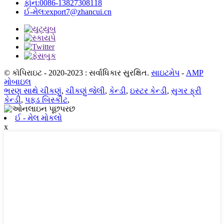
ફોન:
0086-13827308118
ઈ-મેલ:
export7@zhancui.cn
© કૉપિરાઇટ - 2020-2023 : સર્વાધિકાર સુરક્ષિત.
સાઇટમેપ
-
AMP
મોબાઇલ
ભરણ સાથે ચીકણું
,
ચીકણું જેલી
,
કેન્ડી
,
ઇસ્ટર કેન્ડી
,
સુગર ફ્રી
કેન્ડી
,
પફ્ડ બિસ્કીટ
,
ઈ - મેલ મોકલો
x