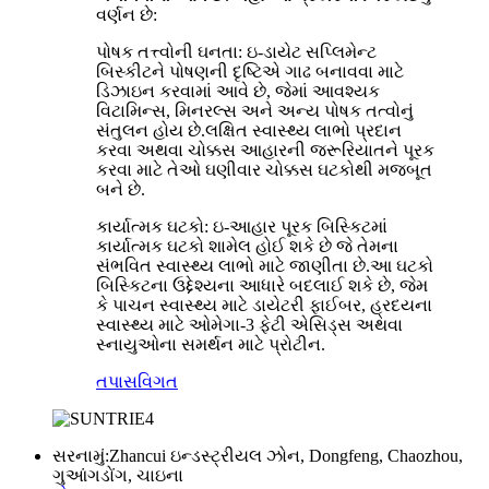
વર્ણન છે:
પોષક તત્ત્વોની ઘનતા: ઇ-ડાયેટ સપ્લિમેન્ટ
બિસ્કીટને પોષણની દૃષ્ટિએ ગાઢ બનાવવા માટે
ડિઝાઇન કરવામાં આવે છે, જેમાં આવશ્યક
વિટામિન્સ, મિનરલ્સ અને અન્ય પોષક તત્વોનું
સંતુલન હોય છે.લક્ષિત સ્વાસ્થ્ય લાભો પ્રદાન
કરવા અથવા ચોક્કસ આહારની જરૂરિયાતને પૂરક
કરવા માટે તેઓ ઘણીવાર ચોક્કસ ઘટકોથી મજબૂત
બને છે.
કાર્યાત્મક ઘટકો: ઇ-આહાર પૂરક બિસ્કિટમાં
કાર્યાત્મક ઘટકો શામેલ હોઈ શકે છે જે તેમના
સંભવિત સ્વાસ્થ્ય લાભો માટે જાણીતા છે.આ ઘટકો
બિસ્કિટના ઉદ્દેશ્યના આધારે બદલાઈ શકે છે, જેમ
કે પાચન સ્વાસ્થ્ય માટે ડાયેટરી ફાઈબર, હ્રદયના
સ્વાસ્થ્ય માટે ઓમેગા-3 ફેટી એસિડ્સ અથવા
સ્નાયુઓના સમર્થન માટે પ્રોટીન.
તપાસ
વિગત
સરનામું:
Zhancui ઇન્ડસ્ટ્રીયલ ઝોન, Dongfeng, Chaozhou,
ગુઆંગડોંગ, ચાઇના