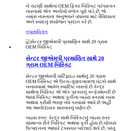
બે ચટણી સાથેના OEM ફિંગર બિસ્કિટ પરંપરાગત
નાસ્તામાં એક અનોખો વળાંક પૂરો પાડે છે, જે
તમારા નાસ્તાના અનુભવને વધારવા માટે વૈવિધ્યતા
અને સ્વાદનું સંયોજન પ્રદાન કરે છે.
તપાસ
વિગત
સેન્ટર જીએમપી પ્રમાણિત સાથે 20
ગ્રામ OEM બિસ્કિટ
સેન્ટર જીએમપી સર્ટિફાઇડ સાથેનું 20 ગ્રામ
OEM બિસ્કિટ એ ઉચ્ચ-ગુણવત્તાવાળા ઘટકો સાથે
બનાવવામાં આવેલ સ્વાદિષ્ટ નાસ્તો છે.કેન્દ્ર
સાથેના બિસ્કિટ એ એક પ્રકારનું કન્ફેક્શનરી છે
જ્યાં બિસ્કિટ અથવા કૂકીના બાહ્ય સ્તરમાં નરમ
અથવા ક્રીમી ભરણ બંધ કરવામાં આવે છે.અહીં
આ આનંદદાયક સારવારનું વર્ણન છે:
બાહ્ય સ્તર: કેન્દ્ર સાથે બિસ્કિટનું બાહ્ય સ્તર
સામાન્ય રીતે બિસ્કિટ અથવા કૂકી હોય છે.ચોક્કસ
ઉત્પાદનના આધારે ટેક્સચર બદલાઈ શકે છે, પરંતુ