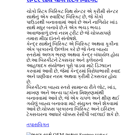
ચોકો સ્ટિક બિસ્કિટ વિથ સેન્ટર એ ક્રીમી સેન્ટર
સાથેનું એક સ્વાદિષ્ટ બિસ્કિટ છે, જે કોકો
પાઉડરથી બનાવવામાં આવે છે અને નાળિયેર ખાંડ
સાથે મધુર બનાવે છે.તે એક ભચડ ભચડ
અવાજવાળું છતાં નરમ ટ્રીટ છે જે ચોક્કસપણે
તમારા મીઠા દાંતને સંતોષશે.
કેન્દ્ર સાથેનું બિસ્કિટ એ બિસ્કિટ અથવા કૂકીના
એક પ્રકારનો ઉલ્લેખ કરે છે જે તેના બાહ્ય
સ્તરોમાં અલગ ભરણ અથવા કેન્દ્ર બંધાયેલ હોય
છે.આ બિસ્કીટને ટેક્સચર અને ફ્લેવરનો
આહલાદક સંયોજન પૂરો પાડવા માટે ડિઝાઇન
કરવામાં આવી છે, જેમાં કેન્દ્રમાં વિરોધાભાસી સ્વાદ
અને ઘણીવાર નરમ અથવા ક્રીમી ટેક્સચર હોય
છે.
બિસ્કીટના બાહ્ય સ્તરો સામાન્ય રીતે લોટ, ખાંડ,
માખણ અને અન્ય ઘટકોના મિશ્રણમાંથી
બનાવવામાં આવે છે, જે એક ચપળ અને ક્ષીણ થઈ
ગયેલું બાહ્ય બનાવવા માટે સંયુક્ત અને શેકવામાં
આવે છે.ચોક્કસ પ્રકારના બિસ્કિટ અને ઇચ્છિત
ટેક્સચરના આધારે ચોક્કસ રેસીપી બદલાઈ શકે છે.
તપાસ
વિગત