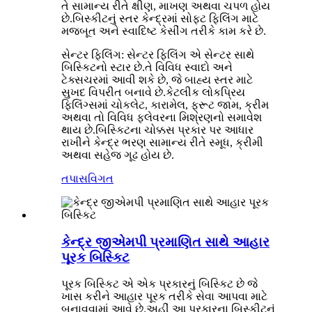
તે સામાન્ય રીતે ક્ષીણ, માખણ અથવા ચપળ હોય
છે.બિસ્કીટનું સ્તર કેન્દ્રમાં સોફ્ટ ફિલિંગ માટે
મજબૂત અને સ્વાદિષ્ટ કેસીંગ તરીકે કામ કરે છે.
સેન્ટર ફિલિંગ: સેન્ટર ફિલિંગ એ સેન્ટર સાથે
બિસ્કિટનો સ્ટાર છે.તે વિવિધ સ્વાદો અને
ટેક્સચરમાં આવી શકે છે, જે બાહ્ય સ્તર માટે
સુખદ વિપરીત બનાવે છે.કેટલીક લોકપ્રિય
ફિલિંગ્સમાં ચોકલેટ, કારામેલ, ફ્રૂટ જામ, ક્રીમ
અથવા તો વિવિધ ફ્લેવરના મિશ્રણનો સમાવેશ
થાય છે.બિસ્કિટના ચોક્કસ પ્રકાર પર આધાર
રાખીને કેન્દ્ર ભરણ સામાન્ય રીતે સ્મૂધ, ક્રીમી
અથવા સહેજ ગૂઢ હોય છે.
તપાસ
વિગત
કેન્દ્ર જીએમપી પ્રમાણિત સાથે આહાર
પૂરક બિસ્કિટ
પૂરક બિસ્કિટ એ એક પ્રકારનું બિસ્કિટ છે જે
ખાસ કરીને આહાર પૂરક તરીકે સેવા આપવા માટે
બનાવવામાં આવે છે.અહીં આ પ્રકારના બિસ્કીટનું