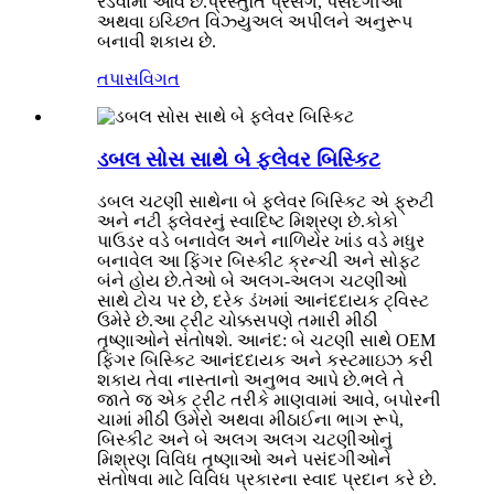
રેડવામાં આવે છે.પ્રસ્તુતિ પ્રસંગ, પસંદગીઓ
અથવા ઇચ્છિત વિઝ્યુઅલ અપીલને અનુરૂપ
બનાવી શકાય છે.
તપાસ
વિગત
ડબલ સોસ સાથે બે ફ્લેવર બિસ્કિટ
ડબલ ચટણી સાથેના બે ફ્લેવર બિસ્કિટ એ ફ્રુટી
અને નટી ફ્લેવરનું સ્વાદિષ્ટ મિશ્રણ છે.કોકો
પાઉડર વડે બનાવેલ અને નાળિયેર ખાંડ વડે મધુર
બનાવેલ આ ફિંગર બિસ્કીટ ક્રન્ચી અને સોફ્ટ
બંને હોય છે.તેઓ બે અલગ-અલગ ચટણીઓ
સાથે ટોચ પર છે, દરેક ડંખમાં આનંદદાયક ટ્વિસ્ટ
ઉમેરે છે.આ ટ્રીટ ચોક્કસપણે તમારી મીઠી
તૃષ્ણાઓને સંતોષશે. આનંદ: બે ચટણી સાથે OEM
ફિંગર બિસ્કિટ આનંદદાયક અને કસ્ટમાઇઝ કરી
શકાય તેવા નાસ્તાનો અનુભવ આપે છે.ભલે તે
જાતે જ એક ટ્રીટ તરીકે માણવામાં આવે, બપોરની
ચામાં મીઠી ઉમેરો અથવા મીઠાઈના ભાગ રૂપે,
બિસ્કીટ અને બે અલગ અલગ ચટણીઓનું
મિશ્રણ વિવિધ તૃષ્ણાઓ અને પસંદગીઓને
સંતોષવા માટે વિવિધ પ્રકારના સ્વાદ પ્રદાન કરે છે.