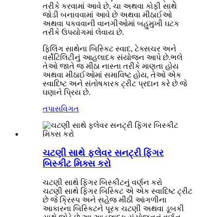
તરીકે કરવામાં આવે છે, ચા અથવા કોફી સાથે
જોડી બનાવવામાં આવે છે અથવા મીઠાઈઓ
અથવા પકવવાની વાનગીઓમાં બહુમુખી ઘટક
તરીકે ઉપયોગમાં લેવાય છે.
ફિલિંગ સાથેના બિસ્કિટ સ્વાદ, ટેક્સચર અને
વર્સેટિલિટીનું આહલાદક સંયોજન આપે છે.ભલે
તેઓ જાતે જ મીઠા નાસ્તા તરીકે માણતા હોય
અથવા મીઠાઈઓમાં સમાવિષ્ટ હોય, તેઓ એક
સ્વાદિષ્ટ અને સંતોષકારક ટ્રીટ પ્રદાન કરે છે જે
ઘણાને પ્રિય છે.
તપાસ
વિગત
ચટણી સાથે ફ્લેવર સનટ્રી ફિંગર
બિસ્કીટ મિક્સ કરો
ચટણી સાથે ફિંગર બિસ્કીટનું વર્ણન કરો
ચટણી સાથે ફિંગર બિસ્કિટ એ એક સ્વાદિષ્ટ ટ્રીટ
છે જે ક્રિસ્પ અને સહેજ મીઠી આંગળીના
આકારના બિસ્કિટને પૂરક ચટણી અથવા ડૂબકી