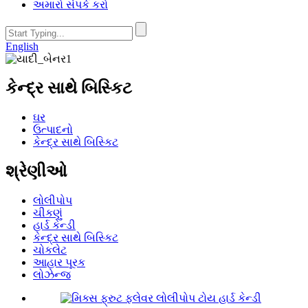
અમારો સંપર્ક કરો
English
કેન્દ્ર સાથે બિસ્કિટ
ઘર
ઉત્પાદનો
કેન્દ્ર સાથે બિસ્કિટ
શ્રેણીઓ
લોલીપોપ
ચીકણું
હાર્ડ કેન્ડી
કેન્દ્ર સાથે બિસ્કિટ
ચોકલેટ
આહાર પૂરક
લોઝેન્જ