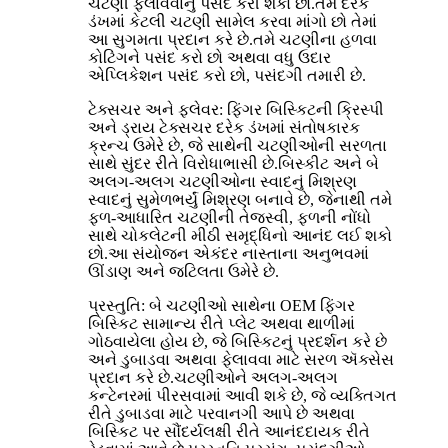
ચટણી ફેલાવવાનું પસંદ કરી શકો છો.તમે દરેક
ડંખમાં કેટલી ચટણી સામેલ કરવા માંગો છો તેમાં
આ સુગમતા પ્રદાન કરે છે.તમે ચટણીના હળવા
કોટિંગને પસંદ કરો છો અથવા વધુ ઉદાર
એપ્લિકેશન પસંદ કરો છો, પસંદગી તમારી છે.
ટેક્સચર અને ફ્લેવર: ફિંગર બિસ્કિટની ક્રિસ્પી
અને ડ્રાય ટેક્સચર દરેક ડંખમાં સંતોષકારક
ક્રન્ચ ઉમેરે છે, જે સાથેની ચટણીઓની સરળતા
સાથે સુંદર રીતે વિરોધાભાસી છે.બિસ્કીટ અને બે
અલગ-અલગ ચટણીઓના સ્વાદનું મિશ્રણ
સ્વાદનું સુમેળભર્યું મિશ્રણ બનાવે છે, જેનાથી તમે
ફળ-આધારિત ચટણીની તેજસ્વી, ફળની નોંધો
સાથે ચોકલેટની મીઠી સમૃદ્ધિનો આનંદ લઈ શકો
છો.આ સંયોજન એકંદર નાસ્તાના અનુભવમાં
ઊંડાણ અને જટિલતા ઉમેરે છે.
પ્રસ્તુતિ: બે ચટણીઓ સાથેના OEM ફિંગર
બિસ્કિટ સામાન્ય રીતે પ્લેટ અથવા થાળીમાં
ગોઠવાયેલા હોય છે, જે બિસ્કિટનું પ્રદર્શન કરે છે
અને ડુબાડવા અથવા ફેલાવવા માટે સરળ ઍક્સેસ
પ્રદાન કરે છે.ચટણીઓને અલગ-અલગ
કન્ટેનરમાં પીરસવામાં આવી શકે છે, જે વ્યક્તિગત
રીતે ડુબાડવા માટે પરવાનગી આપે છે અથવા
બિસ્કિટ પર સૌંદર્યલક્ષી રીતે આનંદદાયક રીતે