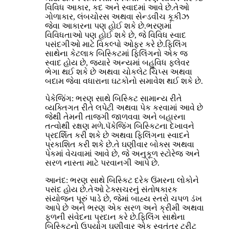
વિવિધ આકાર, કદ અને સ્વાદમાં આવે છે.તેઓ
ગોળાકાર, લંબચોરસ અથવા સેન્ડવીચ કૂકીઝ
જેવા આકારના પણ હોઈ શકે છે.ભરણમાં
વિવિધતાઓ પણ હોઈ શકે છે, જે વિવિધ સ્વાદ
પસંદગીઓ માટે વિકલ્પો ઓફર કરે છે.ફિલિંગ
સાથેના કેટલાક બિસ્કિટમાં ફિલિંગનો એક જ
સ્વાદ હોય છે, જ્યારે અન્યમાં બહુવિધ ફ્લેવર
ભેગા થઈ શકે છે અથવા ચોકલેટ ચિપ્સ અથવા
બદામ જેવા વધારાના ઘટકોનો સમાવેશ થઈ શકે છે.
પેકેજિંગ: ભરણ સાથે બિસ્કિટ સામાન્ય રીતે
વ્યક્તિગત રીતે લપેટી અથવા પેક કરવામાં આવે છે
જેથી તેમની તાજગી જાળવવા અને બહારના
તત્વોથી રક્ષણ મળે.પૅકેજિંગ બિસ્કિટના દેખાવને
પ્રદર્શિત કરી શકે છે અથવા ફિલિંગના સ્વાદને
પ્રકાશિત કરી શકે છે.તે ઘણીવાર બોક્સ અથવા
પેકમાં વેચવામાં આવે છે, જે અનુકૂળ સ્ટોરેજ અને
સરળ નાસ્તા માટે પરવાનગી આપે છે.
આનંદ: ભરણ સાથે બિસ્કિટ દરેક ઉંમરના લોકોને
પસંદ હોય છે.તેઓ ટેક્સચરનું સંતોષકારક
સંયોજન પૂરું પાડે છે, જેમાં બાહ્ય સ્તરો ચપળ ડંખ
આપે છે અને ભરણ એક સરળ અને ક્રીમી અથવા
ફળની સંવેદના પ્રદાન કરે છે.ફિલિંગ સાથેના
બિસ્કિટનો ઉપયોગ ઘણીવાર એક સ્વતંત્ર ટ્રીટ