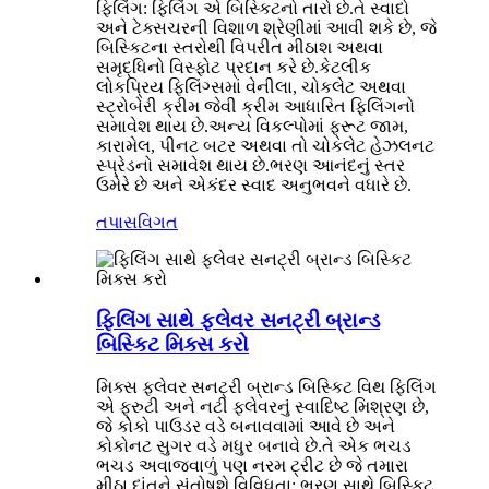
ફિલિંગ: ફિલિંગ એ બિસ્કિટનો તારો છે.તે સ્વાદો
અને ટેક્સચરની વિશાળ શ્રેણીમાં આવી શકે છે, જે
બિસ્કિટના સ્તરોથી વિપરીત મીઠાશ અથવા
સમૃદ્ધિનો વિસ્ફોટ પ્રદાન કરે છે.કેટલીક
લોકપ્રિય ફિલિંગ્સમાં વેનીલા, ચોકલેટ અથવા
સ્ટ્રોબેરી ક્રીમ જેવી ક્રીમ આધારિત ફિલિંગનો
સમાવેશ થાય છે.અન્ય વિકલ્પોમાં ફ્રૂટ જામ,
કારામેલ, પીનટ બટર અથવા તો ચોકલેટ હેઝલનટ
સ્પ્રેડનો સમાવેશ થાય છે.ભરણ આનંદનું સ્તર
ઉમેરે છે અને એકંદર સ્વાદ અનુભવને વધારે છે.
તપાસ
વિગત
ફિલિંગ સાથે ફ્લેવર સનટ્રી બ્રાન્ડ
બિસ્કિટ મિક્સ કરો
મિક્સ ફ્લેવર સનટ્રી બ્રાન્ડ બિસ્કિટ વિથ ફિલિંગ
એ ફ્રુટી અને નટી ફ્લેવરનું સ્વાદિષ્ટ મિશ્રણ છે,
જે કોકો પાઉડર વડે બનાવવામાં આવે છે અને
કોકોનટ સુગર વડે મધુર બનાવે છે.તે એક ભચડ
ભચડ અવાજવાળું પણ નરમ ટ્રીટ છે જે તમારા
મીઠા દાંતને સંતોષશે.વિવિધતા: ભરણ સાથે બિસ્કિટ