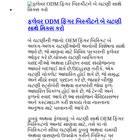
ફ્લેવર ODM ફિંગર બિસ્કીટને બે ચટણી
સાથે મિક્સ કરો
બે ચટણીની જાતો: OEM ફિંગર બિસ્કિટ બે
અલગ-અલગ ચટણીઓની અનોખી વિશેષતા સાથે
આવે છે, જે માણવા માટે વિવિધ પ્રકારની ફ્લેવર
ઓફર કરે છે.ચોક્કસ ચટણી વ્યક્તિગત
પસંદગીઓ અથવા ઇચ્છિત સ્વાદ સંયોજનના
આધારે બદલાઈ શકે છે.ઉદાહરણ તરીકે, એક
ચટણી ચોકલેટ આધારિત હોઈ શકે છે, જે સમૃદ્ધ
અને મીઠો સ્વાદ પ્રદાન કરે છે, જ્યારે બીજી
ચટણી સ્ટ્રોબેરી અથવા રાસ્પબેરી જેવા ફળ-
આધારિત વિકલ્પ હોઈ શકે છે, જે ટેન્ગી અને
ફળનો સ્વાદ આપે છે.આ સંયોજન વૈવિધ્યસભર
અને કસ્ટમાઇઝ કરી શકાય તેવા નાસ્તાના
અનુભવ માટે પરવાનગી આપે છે.
ડૂબવું અથવા ફેલાવવું: બે ચટણી સાથે OEM ફિંગર
બિસ્કિટનો આનંદ માણવા માટે, તમે કાં તો
બિસ્કિટને સીધા ચટણીમાં ડૂબવું અથવા ચમચી
અથવા વાસણનો ઉપયોગ કરીને બિસ્કિટ પર